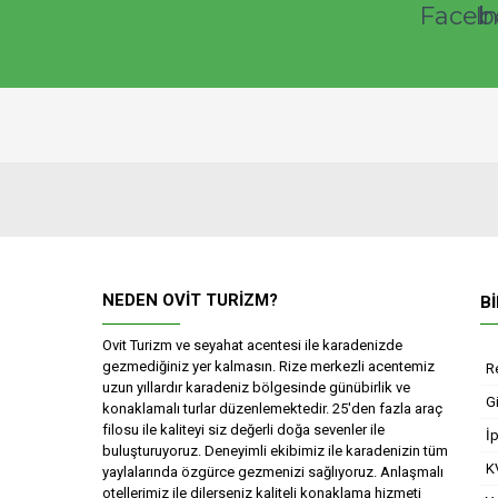
NEDEN OVIT TURIZM?
B
Ovit Turizm ve seyahat acentesi ile karadenizde
gezmediğiniz yer kalmasın. Rize merkezli acentemiz
R
uzun yıllardır karadeniz bölgesinde günübirlik ve
Gi
konaklamalı turlar düzenlemektedir. 25'den fazla araç
filosu ile kaliteyi siz değerli doğa sevenler ile
İp
buluşturuyoruz. Deneyimli ekibimiz ile karadenizin tüm
K
yaylalarında özgürce gezmenizi sağlıyoruz. Anlaşmalı
otellerimiz ile dilerseniz kaliteli konaklama hizmeti