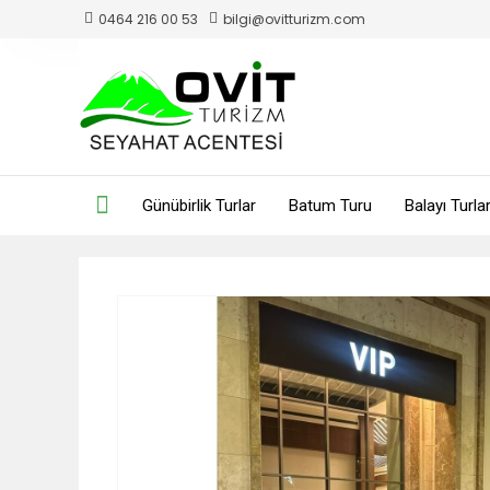
0464 216 00 53
bilgi@ovitturizm.com
Günübirlik Turlar
Batum Turu
Balayı Turlar