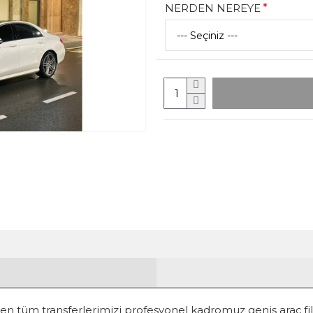
NERDEN NEREYE
rden tüm transferlerimizi profesyonel kadromuz geniş araç fi