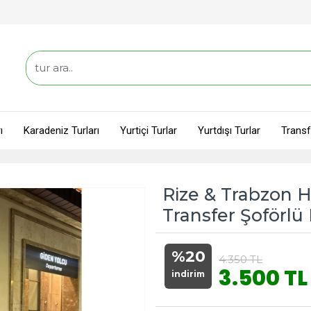
ı
Karadeniz Turları
Yurtiçi Turlar
Yurtdışı Turlar
Transf
Rize & Trabzon 
Transfer Şoförl
%20
4.350 TL
3.500 TL
indirim