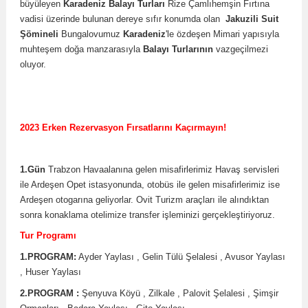
büyüleyen
Karadeniz Balayı Turları
Rize Çamlıhemşin Fırtına
vadisi üzerinde bulunan dereye sıfır konumda olan
Jakuzili Suit
Şömineli
Bungalovumuz
Karadeniz
'le özdeşen Mimari yapısıyla
muhteşem doğa manzarasıyla
Balayı Turlarının
vazgeçilmezi
oluyor.
2023 Erken Rezervasyon Fırsatlarını Kaçırmayın!
1.Gün
Trabzon Havaalanına gelen misafirlerimiz Havaş servisleri
ile Ardeşen Opet istasyonunda, otobüs ile gelen misafirlerimiz ise
Ardeşen otogarına geliyorlar. Ovit Turizm araçları ile alındıktan
sonra konaklama otelimize transfer işleminizi gerçekleştiriyoruz.
Tur Programı
1.PROGRAM:
Ayder Yaylası , Gelin Tülü Şelalesi , Avusor Yaylası
, Huser Yaylası
2.PROGRAM :
Şenyuva Köyü , Zilkale , Palovit Şelalesi , Şimşir