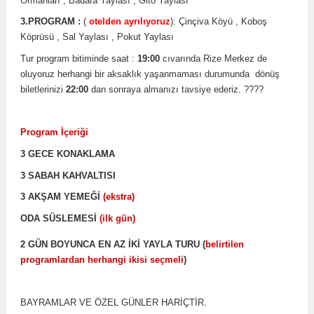
Ormanları , Badara Yaylası , Gito Yaylası
3.PROGRAM :
(
otelden ayrılıyoruz
): Çinçiva Köyü , Koboş
Köprüsü , Sal Yaylası , Pokut Yaylası
Tur program bitiminde saat :
19:00
cıvarında Rize Merkez de
oluyoruz herhangi bir aksaklık yaşanmaması durumunda dönüş
biletlerinizi
22:00
dan sonraya almanızı tavsiye ederiz. ????
Program İçeriği
3 GECE KONAKLAMA
3 SABAH KAHVALTISI
3 AKŞAM YEMEĞİ
(ekstra)
ODA SÜSLEMESİ
(ilk gün)
2 GÜN BOYUNCA EN AZ İKİ YAYLA TURU (
belirtilen
programlardan herhangi ikisi seçmeli
)
BAYRAMLAR VE ÖZEL GÜNLER HARİÇTİR.