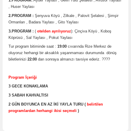
1.PROGRAM:
Ayder Yaylası , Gelin Tülü Şelalesi , Avusor Yaylası
, Huser Yaylası
2.PROGRAM :
Şenyuva Köyü , Zilkale , Palovit Şelalesi , Şimşir
Ormanları , Badara Yaylası , Gito Yaylası
3.PROGRAM :
(
otelden ayrılıyoruz
): Çinçiva Köyü , Koboş
Köprüsü , Sal Yaylası , Pokut Yaylası
Tur program bitiminde saat :
19:00
cıvarında Rize Merkez de
oluyoruz herhangi bir aksaklık yaşanmaması durumunda dönüş
biletlerinizi
22:00
dan sonraya almanızı tavsiye ederiz. ????
Program İçeriği
3 GECE KONAKLAMA
3 SABAH KAHVALTISI
2 GÜN BOYUNCA EN AZ İKİ YAYLA TURU (
belirtilen
programlardan herhangi ikisi seçmeli
)