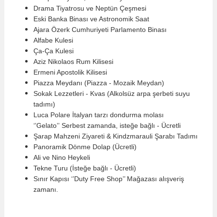
Drama Tiyatrosu ve Neptün Çeşmesi
Eski Banka Binası ve Astronomik Saat
Ajara Özerk Cumhuriyeti Parlamento Binası
Alfabe Kulesi
Ça-Ça Kulesi
Aziz Nikolaos Rum Kilisesi
Ermeni Apostolik Kilisesi
Piazza Meydanı (Piazza - Mozaik Meydan)
Sokak Lezzetleri - Kvas (Alkolsüz arpa şerbeti suyu
tadımı)
Luca Polare İtalyan tarzı dondurma molası
‘’Gelato’’
Serbest zamanda, isteğe bağlı - Ücretli
Şarap Mahzeni Ziyareti & Kindzmarauli Şarabı Tadımı
Panoramik Dönme Dolap (Ücretli)
Ali ve Nino Heykeli
Tekne Turu (İsteğe bağlı - Ücretli)
Sınır Kapısı ‘’Duty Free Shop’’ Mağazası alışveriş
zamanı.